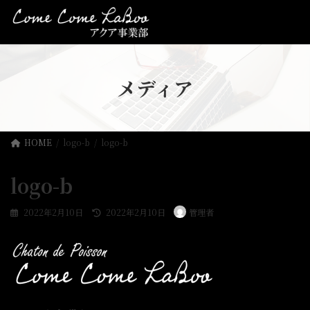
コ
ナ
ン
ビ
テ
ゲ
ン
ー
ツ
シ
へ
ョ
メディア
ス
ン
キ
に
ッ
移
プ
動
HOME
logo-b
logo-b
logo-b
最
2022年2月10日
2022年2月10日
管理者
終
更
新
日
時
: